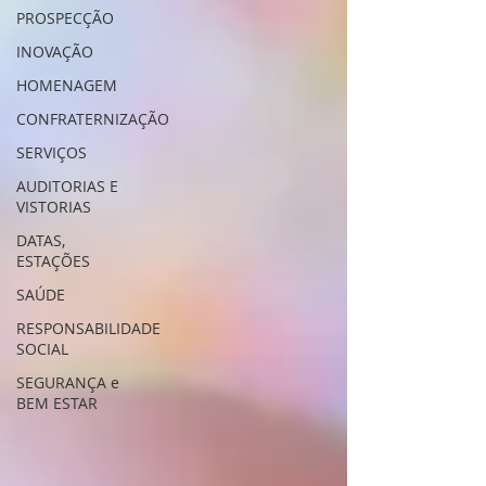
PROSPECÇÃO
INOVAÇÃO
HOMENAGEM
CONFRATERNIZAÇÃO
SERVIÇOS
AUDITORIAS E
VISTORIAS
DATAS,
ESTAÇÕES
SAÚDE
RESPONSABILIDADE
SOCIAL
SEGURANÇA e
BEM ESTAR