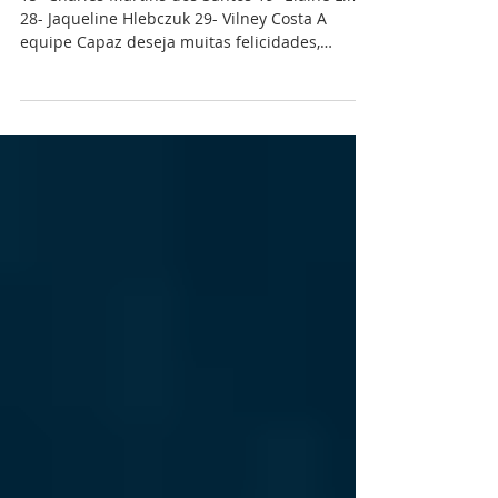
Aniversariantes de abril de 2026
15- Charles Martins dos Santos 19- Elaine Lima
28- Jaqueline Hlebczuk 29- Vilney Costa A
equipe Capaz deseja muitas felicidades,
alegrias, saúde e sonhos realizados. Parabéns
pra vocês!