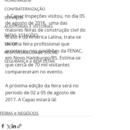
HOMENAGEM
CONFRATERNIZAÇÃO
 A Capaz Inspeções visitou, no dia 05 
SERVIÇOS
de agosto de 2016,  uma das 
AUDITORIAS E VISTORIAS
maiores feiras de construção civil do 
DATAS, ESTAÇÕES
Brasil e da América Latina, trata-se 
de uma feira profissional que 
SAÚDE
aconteceu nos pavilhões da FENAC, 
RESPONSABILIDADE SOCIAL
em Novo Hamburgo/RS. Estima-se 
SEGURANÇA e BEM ESTAR
que cerca de 70 mil visitantes 
compareceram no evento.
A próxima edição da feira será no 
período de 02 a 05 de agosto de 
2017. A Capaz estará lá! 
FEIRAS e NEGÓCIOS