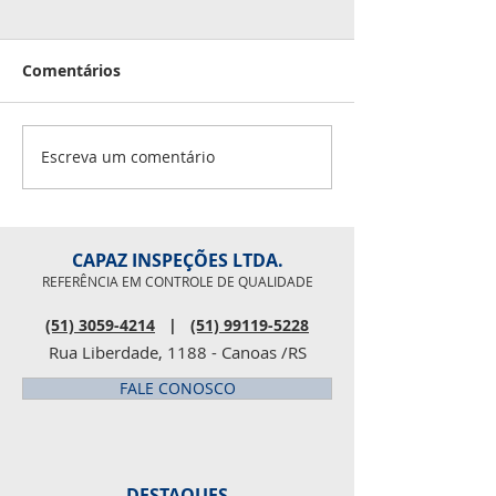
Rodada de Negóci
estabelecendo pa
Comentários
Publicado em 22/
Mercopar 2019
17:00 Geral
OPORTUNIDADE F
Escreva um comentário
Jornal Arauto Re
do Jornal...
CAPAZ INSPEÇÕES LTDA.
REFERÊNCIA EM CONTROLE DE QUALIDADE
(51) 3059-4214
|
(51) 99119-5228
Rua Liberdade, 1188 - Canoas /RS
FALE CONOSCO
DESTAQUES