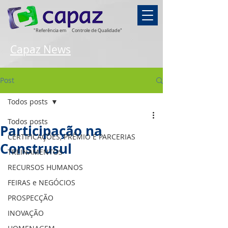
"Referência em
Controle de Qualidade"
Capaz News
Post
Todos posts
Todos posts
Participação na
CERTIFICAÇÕES, PRÊMIO E PARCERIAS
Construsul
TREINAMENTOS
RECURSOS HUMANOS
FEIRAS e NEGÓCIOS
PROSPECÇÃO
INOVAÇÃO