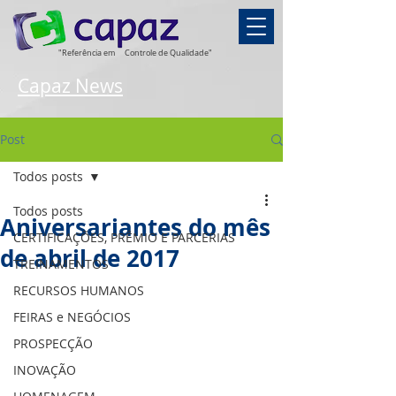
"Referência em
Controle de Qualidade"
Capaz News
Post
Todos posts
Todos posts
Aniversariantes do mês
CERTIFICAÇÕES, PRÊMIO E PARCERIAS
de abril de 2017
TREINAMENTOS
RECURSOS HUMANOS
FEIRAS e NEGÓCIOS
PROSPECÇÃO
INOVAÇÃO