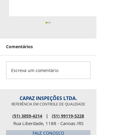
Aniversariante
junho
Comentários
02 - Roberto Inocê
Iago Leal 07 - Lu
08 - Douglas Scalc
Fabio Masseroni 1
Escreva um comentário
Pesquisa de clima
Rosaline 27 - Pau
organizacional
CAPAZ INSPEÇÕES LTDA.
REFERÊNCIA EM CONTROLE DE QUALIDADE
(51) 3059-4214
|
(51) 99119-5228
Rua Liberdade, 1188 - Canoas /RS
FALE CONOSCO