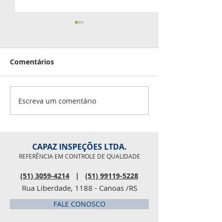
Capaz prospec
Rodada de Negóci
estabelecendo pa
Comentários
Publicado em 22/
Mercopar 2019
17:00 Geral
OPORTUNIDADE F
Escreva um comentário
Jornal Arauto Re
do Jornal...
CAPAZ INSPEÇÕES LTDA.
REFERÊNCIA EM CONTROLE DE QUALIDADE
(51) 3059-4214
|
(51) 99119-5228
Rua Liberdade, 1188 - Canoas /RS
FALE CONOSCO