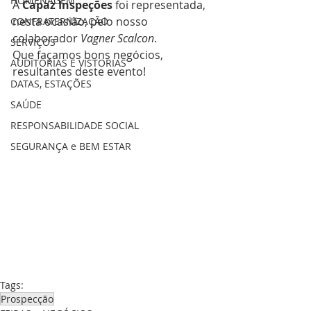
HOMENAGEM
A 
Capaz Inspeções
 foi representada, 
nesta ocasião, pelo nosso 
CONFRATERNIZAÇÃO
colaborador 
Vagner Scalcon
. 
SERVIÇOS
Que façamos bons negócios, 
AUDITORIAS E VISTORIAS
resultantes deste evento!
DATAS, ESTAÇÕES
SAÚDE
RESPONSABILIDADE SOCIAL
SEGURANÇA e BEM ESTAR
Tags:
Prospecção