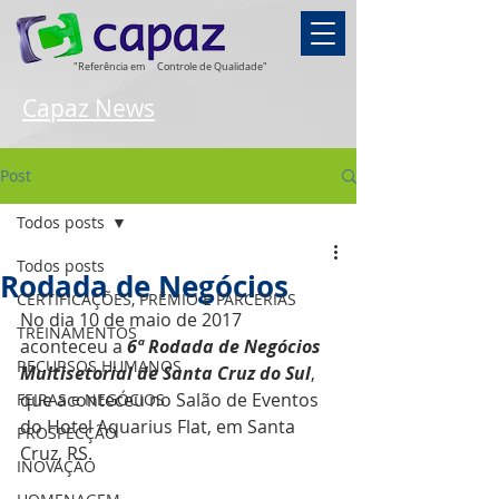
"Referência em
Controle de Qualidade"
Capaz News
Post
Todos posts
Todos posts
Rodada de Negócios
CERTIFICAÇÕES, PRÊMIO E PARCERIAS
No dia 10 de maio de 2017 
TREINAMENTOS
aconteceu a 
6ª Rodada de Negócios 
RECURSOS HUMANOS
Multisetorial de Santa Cruz do Sul
, 
que aconteceu no Salão de Eventos 
FEIRAS e NEGÓCIOS
do Hotel Aquarius Flat, em Santa 
PROSPECÇÃO
Cruz, RS.
INOVAÇÃO