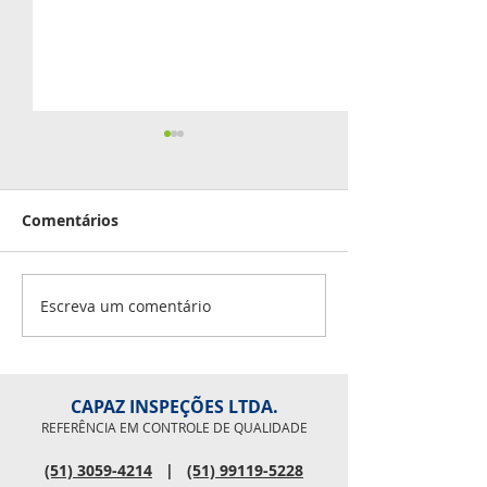
Aniversariante
junho
Comentários
02 - Roberto Inocê
Iago Leal 07 - Lu
08 - Douglas Scalc
Fabio Masseroni 1
Escreva um comentário
Pesquisa de clima
Rosaline 27 - Pau
organizacional
CAPAZ INSPEÇÕES LTDA.
REFERÊNCIA EM CONTROLE DE QUALIDADE
(51) 3059-4214
|
(51) 99119-5228