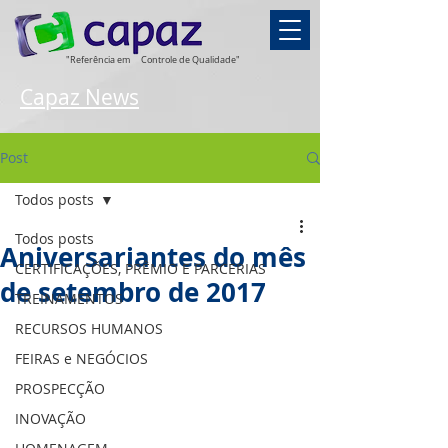
"Referência em
Controle de Qualidade"
Capaz News
Post
Todos posts
Todos posts
Aniversariantes do mês
CERTIFICAÇÕES, PRÊMIO E PARCERIAS
de setembro de 2017
TREINAMENTOS
RECURSOS HUMANOS
FEIRAS e NEGÓCIOS
PROSPECÇÃO
INOVAÇÃO