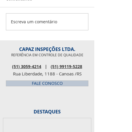
Iago Leal 07 - Lu
08 - Douglas Scalc
Fabio Masseroni 1
Escreva um comentário
Pesquisa de clima
Rosaline 27 - Pau
organizacional
CAPAZ INSPEÇÕES LTDA.
REFERÊNCIA EM CONTROLE DE QUALIDADE
(51) 3059-4214
|
(51) 99119-5228
Rua Liberdade, 1188 - Canoas /RS
FALE CONOSCO
DESTAQUES