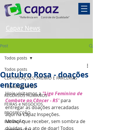
"Referência em
Controle de Qualidade"
Capaz News
Post
Todos posts
Todos posts
Outubro Rosa - doações
CERTIFICAÇÕES, PRÊMIO E PARCERIAS
entregues
TREINAMENTOS
Hoje visitamos a 
"Liga Feminina de 
RECURSOS HUMANOS
Combate ao Câncer - RS
"
 para 
FEIRAS e NEGÓCIOS
entregar as doações arrecadadas 
PROSPECÇÃO
aqui na Capaz Inspeções. 
Melhor que receber, sem sombra de 
INOVAÇÃO
dúvidas, é o ato de doar! Todos 