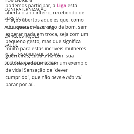
HOMENAGEM
podemos participar, a 
Liga
 está 
CONFRATERNIZAÇÃO
aberta o ano inteiro, recebendo de 
SERVIÇOS
braços abertos aqueles que, como 
nós, querem fazer algo de bom, sem 
AUDITORIAS E VISTORIAS
esperar nada em troca, seja com um 
DATAS, ESTAÇÕES
pequeno gesto, mas que significa 
SAÚDE
muito para estas incríveis mulheres 
RESPONSABILIDADE SOCIAL
guerreiras, cada uma com sua 
história, cada uma com um exemplo 
SEGURANÇA e BEM ESTAR
de vida! Sensação de "dever 
cumprido", que não
 deve
 e 
não vai
parar por aí..