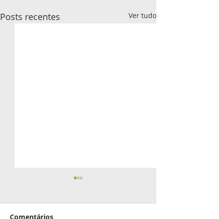
Posts recentes
Ver tudo
Aniversariante
junho
Comentários
02 - Roberto Inocê