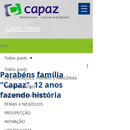
"Referência em
Controle de Qualidade"
Capaz News
Post
Todos posts
Todos posts
Parabéns família
CERTIFICAÇÕES, PRÊMIO E PARCERIAS
"Capaz", 12 anos
TREINAMENTOS
fazendo história
RECURSOS HUMANOS
FEIRAS e NEGÓCIOS
PROSPECÇÃO
INOVAÇÃO