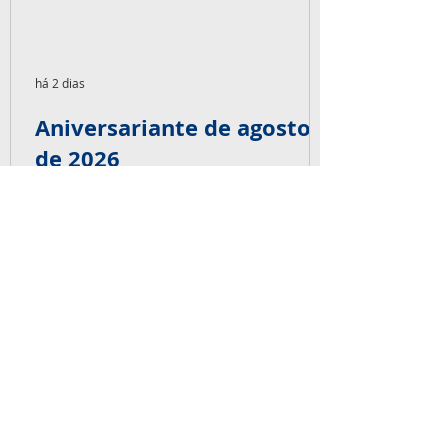
há 2 dias
Aniversariante de agosto
de 2026
07- Robson de Oliveira 14- Flávio Lucas 22-
Vagner Scalcon 24- Tiago Czajkowski 25-
Vinicius Cardoso 30- Marcom Diorgenes A
equipe Capaz deseja muitas felicidades,
alegrias, saúde e sonhos realizados.
Parabéns pra vocês! É big!
NOSSOS SERVIÇOS
Ensaios não-destrutivos, Inspeção de
Fabricação e Montagem, Videoscopia,
Boroscopia, Radiografia Industrial,
Gamagrafia Industrial, Inspeção em