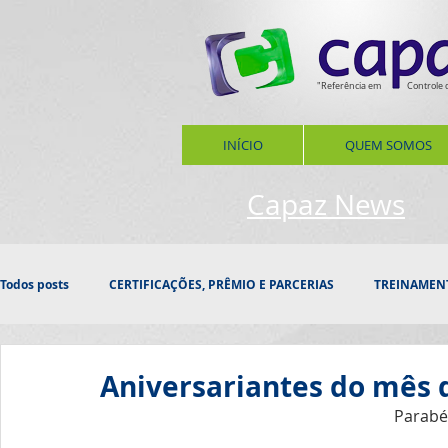
"Referência em
Controle 
INÍCIO
QUEM SOMOS
Capaz News
Todos posts
CERTIFICAÇÕES, PRÊMIO E PARCERIAS
TREINAMEN
PROSPECÇÃO
INOVAÇÃO
HOMENAGEM
CONFRAT
Aniversariantes do mês 
Parabé
DATAS, ESTAÇÕES
SAÚDE
RESPONSABILIDADE SOCIAL