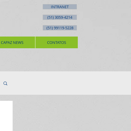
INTRANET
(51) 3059-4214
(51) 99119-5228
CAPAZ NEWS
CONTATOS