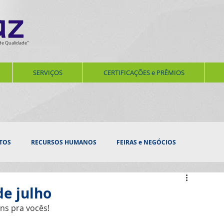
de Qualidade"
SERVIÇOS
CERTIFICAÇÕES e PRÊMIOS
TOS
RECURSOS HUMANOS
FEIRAS e NEGÓCIOS
ERNIZAÇÃO
SERVIÇOS
AUDITORIAS E VISTORIAS
de julho
ns pra vocês!
SEGURANÇA e BEM ESTAR