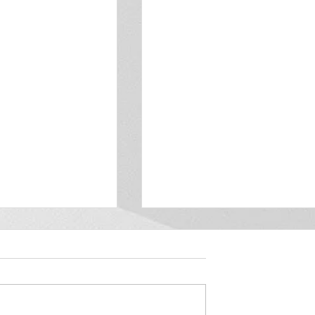
ante de julho
Aniversariantes de junh
de 2026
Nunes Soares A
27- Paulo César Branco de
 deseja muitas
Moura A equipe Capaz desej
legrias, saúde e
muitas felicidades, alegrias,