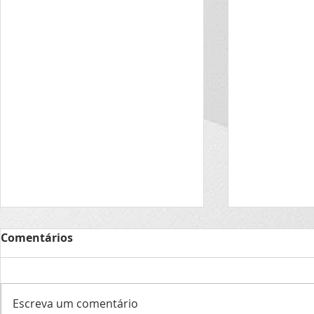
Aniversariante de agosto
Aniversari
Comentários
de 2026
de 2026
07- Robson de Oliveira 14-
20- Douglas 
Flávio Lucas 22- Vagner Scalcon
equipe Capaz
Escreva um comentário
24- Tiago Czajkowski 25-
felicidades, a