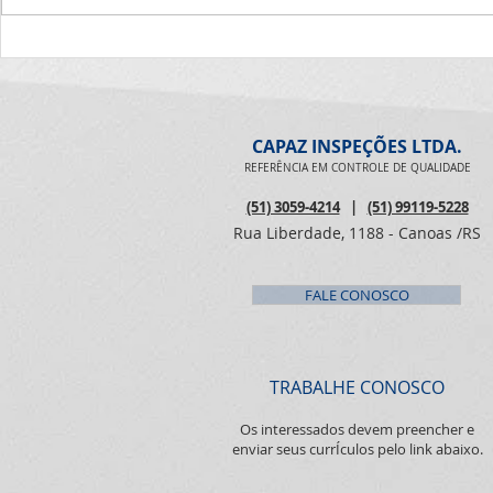
Vinicius Cardoso 30- Marcom
sonhos reali
Diorgenes A equipe Capaz
pra você! É big! Parabéns
deseja muitas felicidades,
Douglas!
alegrias, saúde e sonhos
realizados
CAPAZ INSPEÇÕES LTDA.
REFERÊNCIA EM CONTROLE DE QUALIDADE
(51) 3059-4214
|
(51) 99119-5228
Rua Liberdade, 1188 - Canoas /RS
FALE CONOSCO
TRABALHE CONOSCO
Os interessados devem preencher e
enviar seus currÍculos pelo link abaixo.