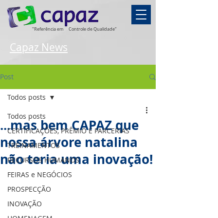
"Referência em
Controle de Qualidade"
Capaz News
Post
Todos posts
Todos posts
...mas bem CAPAZ que
CERTIFICAÇÕES, PRÊMIO E PARCERIAS
nossa árvore natalina
TREINAMENTOS
não teria uma inovação!
RECURSOS HUMANOS
FEIRAS e NEGÓCIOS
PROSPECÇÃO
INOVAÇÃO