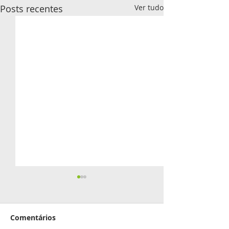
Posts recentes
Ver tudo
Aniversariante
junho
Comentários
02 - Roberto Inocê