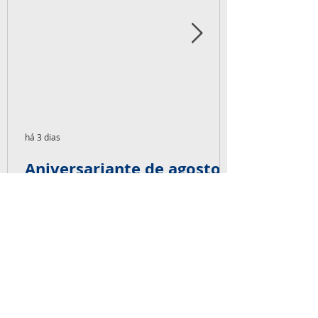
há 3 dias
Aniversariante de agosto
de 2026
07- Robson de Oliveira 14- Flávio Lucas 22-
Vagner Scalcon 24- Tiago Czajkowski 25-
Vinicius Cardoso 30- Marcom Diorgenes A
equipe Capaz deseja muitas felicidades,
alegrias, saúde e sonhos realizados.
Parabéns pra vocês! É big!