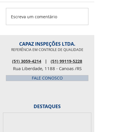
Iago Leal 07 - Lu
08 - Douglas Scalc
Fabio Masseroni 1
Escreva um comentário
Pesquisa de clima
Rosaline 27 - Pau
organizacional
CAPAZ INSPEÇÕES LTDA.
REFERÊNCIA EM CONTROLE DE QUALIDADE
(51) 3059-4214
|
(51) 99119-5228
Rua Liberdade, 1188 - Canoas /RS
FALE CONOSCO
DESTAQUES