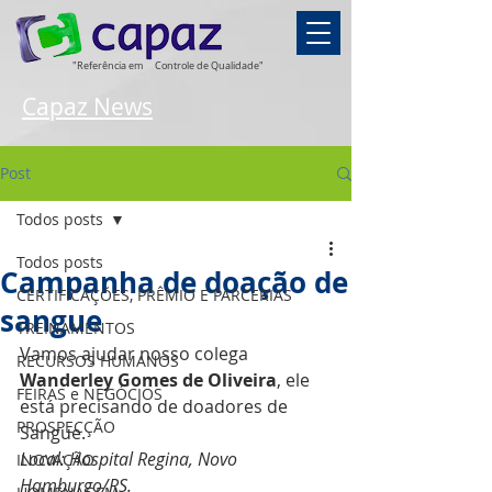
"Referência em
Controle de Qualidade"
Capaz News
Post
Todos posts
Todos posts
Campanha de doação de
CERTIFICAÇÕES, PRÊMIO E PARCERIAS
sangue
TREINAMENTOS
Vamos ajudar nosso colega 
RECURSOS HUMANOS
Wanderley Gomes de Oliveira
, ele 
FEIRAS e NEGÓCIOS
está precisando de doadores de 
PROSPECÇÃO
Sangue.
Local: Hospital Regina, Novo 
INOVAÇÃO
Hamburgo/RS.