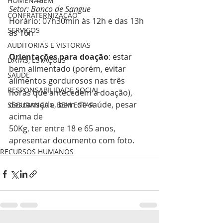
HOMENAGEM
Setor: Banco de Sangue
CONFRATERNIZAÇÃO
Horário: 07h30min às 12h e das 13h 
SERVIÇOS
às 16h
AUDITORIAS E VISTORIAS
Orientações para doação
: estar 
DATAS, ESTAÇÕES
bem alimentado (porém, evitar 
SAÚDE
alimentos gordurosos nas três 
RESPONSABILIDADE SOCIAL
horas que antecedem a doação), 
descansado, bem de saúde, pesar 
SEGURANÇA e BEM ESTAR
acima de
50Kg, ter entre 18 e 65 anos, 
apresentar documento com foto.
RECURSOS HUMANOS