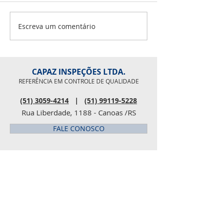
Mercopar 2019
17:00 Geral
OPORTUNIDADE F
Escreva um comentário
Jornal Arauto Re
do Jornal...
CAPAZ INSPEÇÕES LTDA.
REFERÊNCIA EM CONTROLE DE QUALIDADE
(51) 3059-4214
|
(51) 99119-5228
Rua Liberdade, 1188 - Canoas /RS
FALE CONOSCO
DESTAQUES