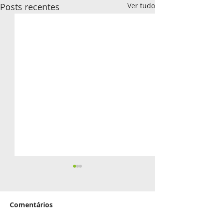
Posts recentes
Ver tudo
Capaz prospec
Rodada de Negóci
estabelecendo pa
Comentários
Publicado em 22/