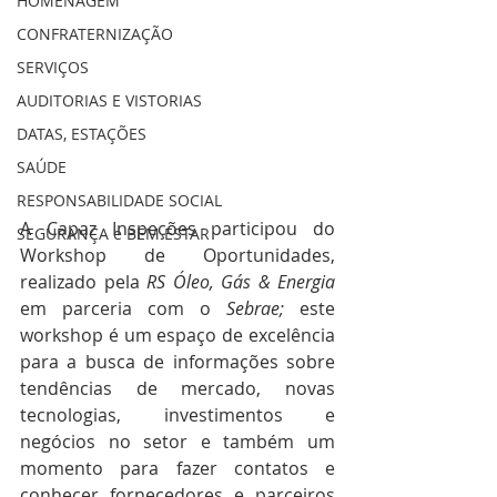
HOMENAGEM
CONFRATERNIZAÇÃO
SERVIÇOS
AUDITORIAS E VISTORIAS
DATAS, ESTAÇÕES
SAÚDE
RESPONSABILIDADE SOCIAL
A Capaz Inspeções participou do 
SEGURANÇA e BEM ESTAR
Workshop de Oportunidades, 
realizado pela 
RS Óleo, Gás & Energia
em parceria com o 
Sebrae; 
este 
workshop é um espaço de excelência 
para a busca de informações sobre 
tendências de mercado, novas 
tecnologias, investimentos e 
negócios no setor e também um 
momento para fazer contatos e 
conhecer fornecedores e parceiros 