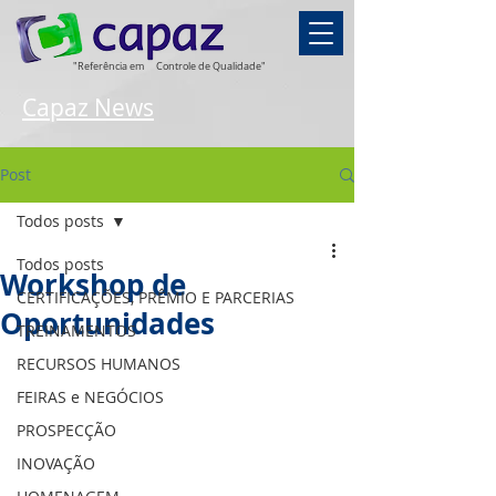
"Referência em
Controle de Qualidade"
Capaz News
Post
Todos posts
Todos posts
Workshop de
CERTIFICAÇÕES, PRÊMIO E PARCERIAS
Oportunidades
TREINAMENTOS
RECURSOS HUMANOS
FEIRAS e NEGÓCIOS
PROSPECÇÃO
INOVAÇÃO