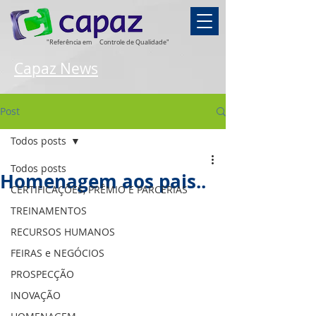
"Referência em
Controle de Qualidade"
Capaz News
Post
Todos posts
Todos posts
Homenagem aos pais..
CERTIFICAÇÕES, PRÊMIO E PARCERIAS
TREINAMENTOS
RECURSOS HUMANOS
FEIRAS e NEGÓCIOS
PROSPECÇÃO
INOVAÇÃO