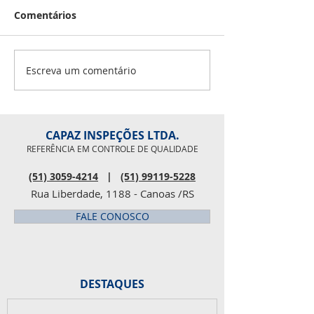
Comentários
02 - Roberto Inocê
Iago Leal 07 - Lu
08 - Douglas Scalc
Fabio Masseroni 1
Escreva um comentário
Pesquisa de clima
Rosaline 27 - Pau
organizacional
CAPAZ INSPEÇÕES LTDA.
REFERÊNCIA EM CONTROLE DE QUALIDADE
(51) 3059-4214
|
(51) 99119-5228
Rua Liberdade, 1188 - Canoas /RS
FALE CONOSCO
DESTAQUES