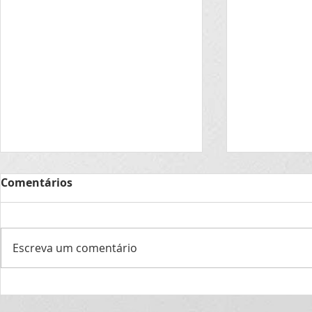
AUDITORIA 
Comentários
14 agosto 
No período d
14/08/2020,
Escreva um comentário
continuidade
Programa de
Capaz no projeto
Internas do 
Gestão...
Tampinha Legal (apoiando