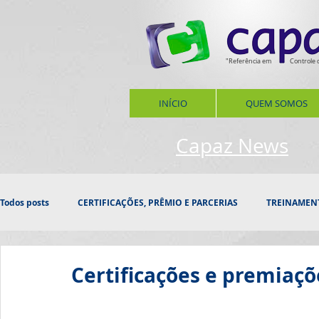
"Referência em
Controle 
INÍCIO
QUEM SOMOS
Capaz News
Todos posts
CERTIFICAÇÕES, PRÊMIO E PARCERIAS
TREINAMEN
PROSPECÇÃO
INOVAÇÃO
HOMENAGEM
CONFRAT
Certificações e premiaçõ
DATAS, ESTAÇÕES
SAÚDE
RESPONSABILIDADE SOCIAL