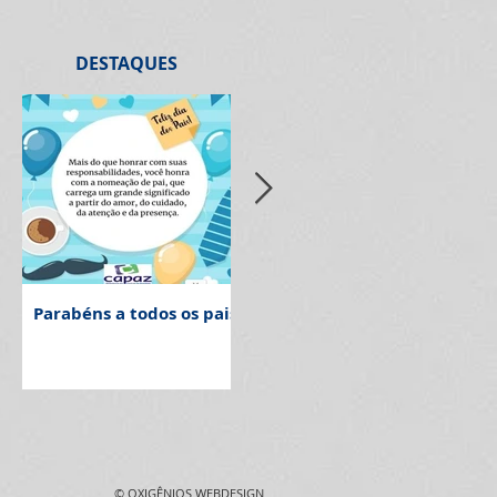
DESTAQUES
Parabéns a todos os pais!
Aniversariante de
Anive
agosto de 2026
de 2
©
OXIGÊNIOS WEBDESIGN