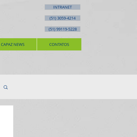
INTRANET
(51) 3059-4214
(51) 99119-5228
CAPAZ NEWS
CONTATOS