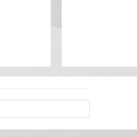
INTERNA - 10 a
2020
e 10/08/2020 a
 estaremos dando
 à execução do
 Auditorias
CRC PETROBRAS - Valida
Sistema de
até 21 marco 2021