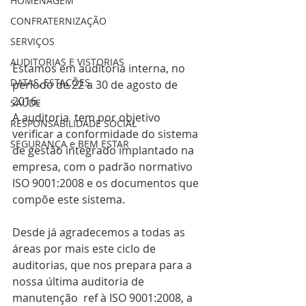
HOMENAGEM
CONFRATERNIZAÇÃO
SERVIÇOS
AUDITORIAS E VISTORIAS
Estamos em auditoria interna, no 
DATAS, ESTAÇÕES
período de 22 a 30 de agosto de 
2016.
SAÚDE
A auditoria  tem por objetivo 
RESPONSABILIDADE SOCIAL
verificar a conformidade do sistema 
SEGURANÇA e BEM ESTAR
de gestão integrado implantado na 
empresa, com o padrão normativo 
ISO 9001:2008 e os documentos que 
compõe este sistema.
Desde já agradecemos a todas as 
áreas por mais este ciclo de 
auditorias, que nos prepara para a 
nossa última auditoria de 
manutenção  ref à ISO 9001:2008, a 