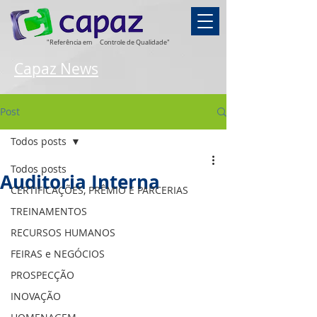
"Referência em
Controle de Qualidade"
Capaz News
Post
Todos posts
Todos posts
Auditoria Interna
CERTIFICAÇÕES, PRÊMIO E PARCERIAS
TREINAMENTOS
RECURSOS HUMANOS
FEIRAS e NEGÓCIOS
PROSPECÇÃO
INOVAÇÃO