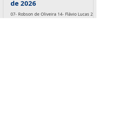
de 2026
07- Robson de Oliveira 14- Flávio Lucas 22-
Vagner Scalcon 24- Tiago Czajkowski 25-
Vinicius Cardoso 30- Marcom Diorgenes A
equipe Capaz deseja muitas felicidades,
alegrias, saúde e sonhos realizados.
Parabéns pra vocês! É big!
NOSSOS SERVIÇOS
Ensaios não-destrutivos, Inspeção de
Fabricação e Montagem, Videoscopia,
Boroscopia, Radiografia Industrial,
Gamagrafia Industrial, Inspeção em
Paradas de Manutenção, Soldagem.
SERVIÇOS
TRABALHE CONOSCO
Os interessados devem preencher e