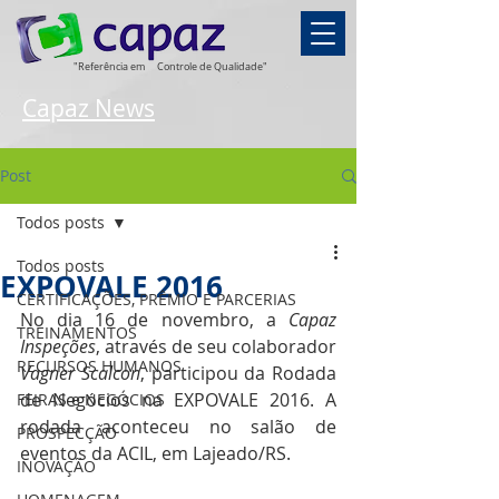
"Referência em
Controle de Qualidade"
Capaz News
Post
Todos posts
Todos posts
EXPOVALE 2016
CERTIFICAÇÕES, PRÊMIO E PARCERIAS
No dia 16 de novembro, a 
Capaz 
TREINAMENTOS
Inspeções
, através de seu colaborador 
RECURSOS HUMANOS
Vagner Scalcon
, participou da Rodada 
de Negócios na EXPOVALE 2016. A 
FEIRAS e NEGÓCIOS
rodada aconteceu no salão de 
PROSPECÇÃO
eventos da ACIL, em Lajeado/RS.
INOVAÇÃO