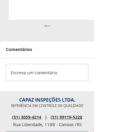
Capaz prospec
Rodada de Negóci
estabelecendo pa
Comentários
Publicado em 22/
Mercopar 2019
17:00 Geral
OPORTUNIDADE F
Escreva um comentário
Jornal Arauto Re
do Jornal...
CAPAZ INSPEÇÕES LTDA.
REFERÊNCIA EM CONTROLE DE QUALIDADE
(51) 3059-4214
|
(51) 99119-5228
Rua Liberdade, 1188 - Canoas /RS