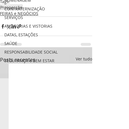
HOMENAGEM
Tags:
Prospecção
CONFRATERNIZAÇÃO
FEIRAS e NEGÓCIOS
SERVIÇOS
AUDITORIAS E VISTORIAS
DATAS, ESTAÇÕES
SAÚDE
RESPONSABILIDADE SOCIAL
Posts recentes
Ver tudo
SEGURANÇA e BEM ESTAR