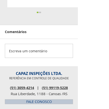
Aniversariante
junho
Comentários
02 - Roberto Inocê
Iago Leal 07 - Lu
08 - Douglas Scalc
Fabio Masseroni 1
Escreva um comentário
Pesquisa de clima
Rosaline 27 - Pau
organizacional
CAPAZ INSPEÇÕES LTDA.
REFERÊNCIA EM CONTROLE DE QUALIDADE
(51) 3059-4214
|
(51) 99119-5228
Rua Liberdade, 1188 - Canoas /RS
FALE CONOSCO