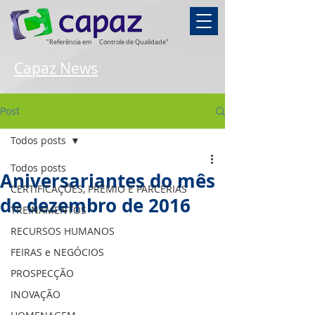
"Referência em
Controle de Qualidade"
Capaz News
Post
Todos posts
Todos posts
Aniversariantes do mês
CERTIFICAÇÕES, PRÊMIO E PARCERIAS
de dezembro de 2016
TREINAMENTOS
RECURSOS HUMANOS
FEIRAS e NEGÓCIOS
PROSPECÇÃO
INOVAÇÃO