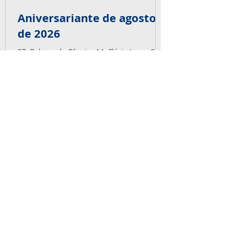
Aniversariante de agosto
de 2026
07- Robson de Oliveira 14- Flávio Lucas 22-
Vagner Scalcon 24- Tiago Czajkowski 25-
Vinicius Cardoso 30- Marcom Diorgenes A
equipe Capaz deseja muitas felicidades,
alegrias, saúde e sonhos realizados.
Parabéns pra vocês! É big!
NOSSOS SERVIÇOS
Ensaios não-destrutivos, Inspeção de
Fabricação e Montagem, Videoscopia,
Boroscopia, Radiografia Industrial,
Gamagrafia Industrial, Inspeção em
Paradas de Manutenção, Soldagem.
SERVIÇOS