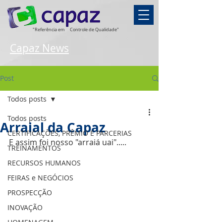
"Referência em
Controle de Qualidade"
Capaz News
Post
Todos posts
Todos posts
Arraial da Capaz
CERTIFICAÇÕES, PRÊMIO E PARCERIAS
E assim foi nosso "arraiá uai".....
TREINAMENTOS
RECURSOS HUMANOS
FEIRAS e NEGÓCIOS
PROSPECÇÃO
INOVAÇÃO