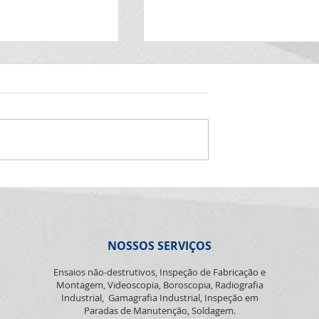
Aniversariantes de junh
02 - Roberto Inocêncio 04 - I
Leal 07 - Lucas Cardozo 08 -
Douglas Scalcon 11 - Fabio
Masseroni 14 - Maria Rosalin
27 - Paulo Moura
e clima
onal
NOSSOS SERVIÇOS
Ensaios não-destrutivos, Inspeção de Fabricação e
Montagem, Videoscopia, Boroscopia, Radiografia
Industrial, Gamagrafia Industrial, Inspeção em
Paradas de Manutenção, Soldagem.