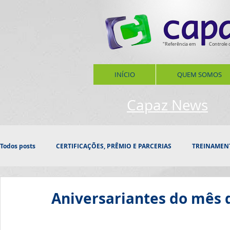
"Referência em
Controle 
INÍCIO
QUEM SOMOS
Capaz News
Todos posts
CERTIFICAÇÕES, PRÊMIO E PARCERIAS
TREINAMEN
PROSPECÇÃO
INOVAÇÃO
HOMENAGEM
CONFRAT
Aniversariantes do mês 
DATAS, ESTAÇÕES
SAÚDE
RESPONSABILIDADE SOCIAL