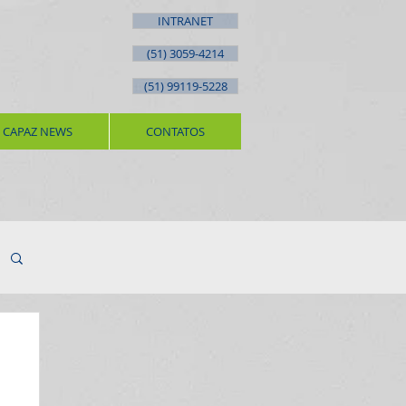
INTRANET
(51) 3059-4214
(51) 99119-5228
CAPAZ NEWS
CONTATOS