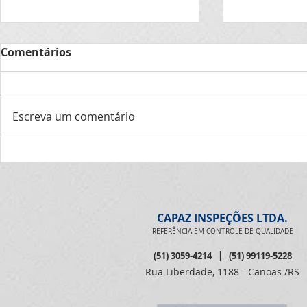
AUDITORIA 
Comentários
14 agosto 
No período d
14/08/2020,
Escreva um comentário
continuidade
Programa de
Capaz no projeto
Internas do 
Gestão...
Tampinha Legal (apoiando
a ACADEF)
CAPAZ INSPEÇÕES LTDA.
REFERÊNCIA EM CONTROLE DE QUALIDADE
(51) 3059-4214
|
(51) 99119-5228
Rua Liberdade, 1188 - Canoas /RS