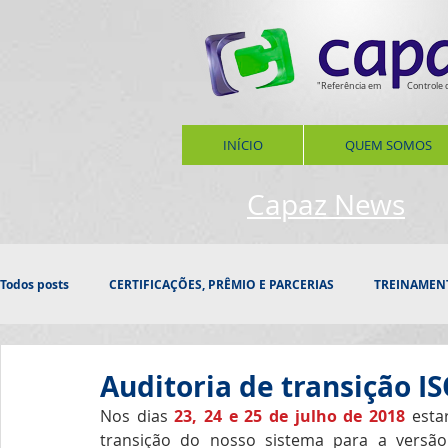
"Referência em
Controle 
INÍCIO
QUEM SOMOS
Capaz News
Todos posts
CERTIFICAÇÕES, PRÊMIO E PARCERIAS
TREINAMEN
PROSPECÇÃO
INOVAÇÃO
HOMENAGEM
CONFRAT
Auditoria de transição I
Nos dias 
23, 24 e 25 de julho de 2018
 esta
transição do nosso sistema para a versão
DATAS, ESTAÇÕES
SAÚDE
RESPONSABILIDADE SOCIAL