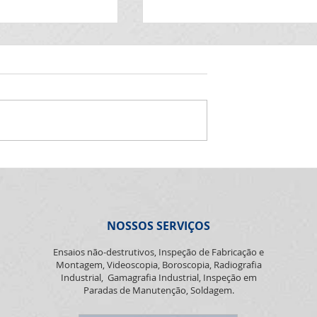
INTERNA - 10 a
2020
e 10/08/2020 a
 estaremos dando
 à execução do
 Auditorias
CRC PETROBRAS - Valida
Sistema de
até 21 marco 2021
NOSSOS SERVIÇOS
Ensaios não-destrutivos, Inspeção de Fabricação e
Montagem, Videoscopia, Boroscopia, Radiografia
Industrial, Gamagrafia Industrial, Inspeção em
Paradas de Manutenção, Soldagem.