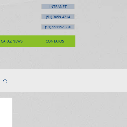
INTRANET
(51) 3059-4214
(51) 99119-5228
CAPAZ NEWS
CONTATOS