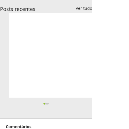
Posts recentes
Ver tudo
Aniversariante
junho
Comentários
02 - Roberto Inocê