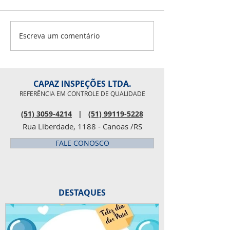
Iago Leal 07 - Lu
08 - Douglas Scalc
Fabio Masseroni 1
Escreva um comentário
Pesquisa de clima
Rosaline 27 - Pau
organizacional
CAPAZ INSPEÇÕES LTDA.
REFERÊNCIA EM CONTROLE DE QUALIDADE
(51) 3059-4214
|
(51) 99119-5228
Rua Liberdade, 1188 - Canoas /RS
FALE CONOSCO
DESTAQUES