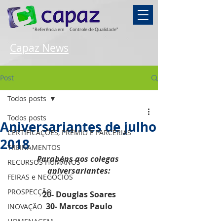
"Referência em
Controle de Qualidade"
Capaz News
Post
Todos posts
Todos posts
Aniversariantes de julho
CERTIFICAÇÕES, PRÊMIO E PARCERIAS
2018
TREINAMENTOS
Parabéns aos colegas 
RECURSOS HUMANOS
aniversariantes:
FEIRAS e NEGÓCIOS
PROSPECÇÃO
20- Douglas Soares
30- Marcos Paulo
INOVAÇÃO