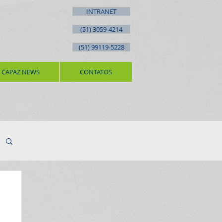
INTRANET
(51) 3059-4214
(51) 99119-5228
CAPAZ NEWS
CONTATOS