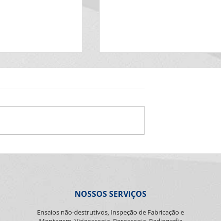
ante de julho
Aniversariantes de junh
de 2026
Nunes Soares A
27- Paulo César Branco de
 deseja muitas
Moura A equipe Capaz desej
legrias, saúde e
muitas felicidades, alegrias,
zados. Parabéns
saúde e sonhos realizados.
Parabéns pra você! É big! Saúde
Paulo!!
NOSSOS SERVIÇOS
Ensaios não-destrutivos, Inspeção de Fabricação e
Montagem, Videoscopia, Boroscopia, Radiografia