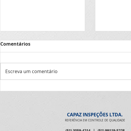
Aniversariante de agosto
Aniversari
Comentários
de 2026
de 2026
07- Robson de Oliveira 14-
20- Douglas 
Flávio Lucas 22- Vagner Scalcon
equipe Capaz
Escreva um comentário
24- Tiago Czajkowski 25-
felicidades, a
Vinicius Cardoso 30- Marcom
sonhos reali
Diorgenes A equipe Capaz
pra você! É big! Parabéns
deseja muitas felicidades,
Douglas!
alegrias, saúde e sonhos
realizados
CAPAZ INSPEÇÕES LTDA.
REFERÊNCIA EM CONTROLE DE QUALIDADE
(51) 3059-4214
|
(51) 99119-5228