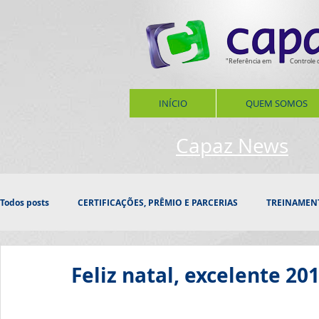
"Referência em
Controle 
INÍCIO
QUEM SOMOS
Capaz News
Todos posts
CERTIFICAÇÕES, PRÊMIO E PARCERIAS
TREINAMEN
PROSPECÇÃO
INOVAÇÃO
HOMENAGEM
CONFRAT
Feliz natal, excelente 201
DATAS, ESTAÇÕES
SAÚDE
RESPONSABILIDADE SOCIAL