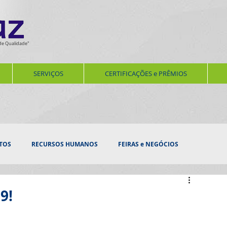
de Qualidade"
SERVIÇOS
CERTIFICAÇÕES e PRÊMIOS
TOS
RECURSOS HUMANOS
FEIRAS e NEGÓCIOS
ERNIZAÇÃO
SERVIÇOS
AUDITORIAS E VISTORIAS
9!
SEGURANÇA e BEM ESTAR