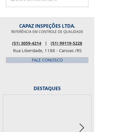
Parabéns pra você! É big!
realizados. Parab
Parabéns Douglas!
CAPAZ INSPEÇÕES LTDA.
REFERÊNCIA EM CONTROLE DE QUALIDADE
(51) 3059-4214
|
(51) 99119-5228
Rua Liberdade, 1188 - Canoas /RS
FALE CONOSCO
DESTAQUES