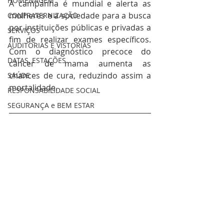
HOMENAGEM
A campanha é mundial e alerta as 
mulheres e a sociedade para a busca 
CONFRATERNIZAÇÃO
por instituições públicas e privadas a 
SERVIÇOS
fim de realizar exames específicos. 
AUDITORIAS E VISTORIAS
Com o diagnóstico precoce do 
DATAS, ESTAÇÕES
câncer de mama aumenta as 
chances de cura, reduzindo assim a 
SAÚDE
mortalidade. 
RESPONSABILIDADE SOCIAL
SEGURANÇA e BEM ESTAR