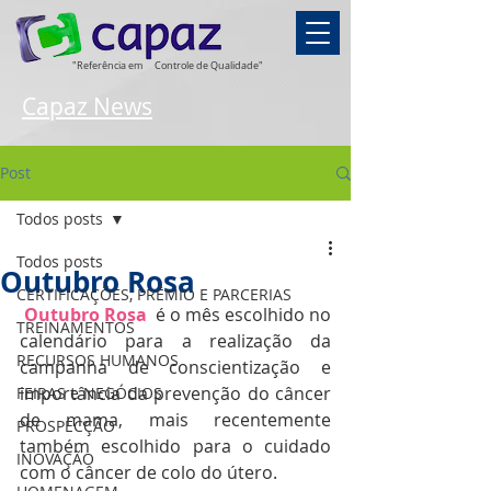
"Referência em
Controle de Qualidade"
Capaz News
Post
Todos posts
Todos posts
Outubro Rosa
CERTIFICAÇÕES, PRÊMIO E PARCERIAS
Outubro Rosa
  é o mês escolhido no 
TREINAMENTOS
calendário para a realização da 
RECURSOS HUMANOS
campanha de conscientização e 
importância da prevenção do câncer 
FEIRAS e NEGÓCIOS
de mama, mais recentemente 
PROSPECÇÃO
também escolhido para o cuidado 
INOVAÇÃO
com o câncer de colo do útero. 