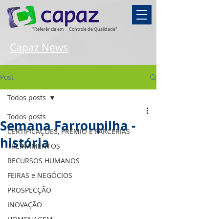
"Referência em
Controle de Qualidade"
Capaz News
Post
Todos posts
Todos posts
Semana Farroupilha -
CERTIFICAÇÕES, PRÊMIO E PARCERIAS
história
TREINAMENTOS
RECURSOS HUMANOS
FEIRAS e NEGÓCIOS
PROSPECÇÃO
INOVAÇÃO