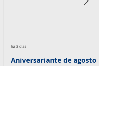
há 3 dias
Aniversariante de agosto
de 2026
07- Robson de Oliveira 14- Flávio Lucas 22-
Vagner Scalcon 24- Tiago Czajkowski 25-
Vinicius Cardoso 30- Marcom Diorgenes A
equipe Capaz deseja muitas felicidades,
alegrias, saúde e sonhos realizados.
Parabéns pra vocês! É big!
NOSSOS SERVIÇOS
Ensaios não-destrutivos, Inspeção de