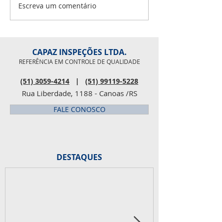
e sonhos realizados.
alegrias, saúde e sonhos
Escreva um comentário
Parabéns pra você! É big!
realizados. Parab
Parabéns Douglas!
CAPAZ INSPEÇÕES LTDA.
REFERÊNCIA EM CONTROLE DE QUALIDADE
(51) 3059-4214
|
(51) 99119-5228
Rua Liberdade, 1188 - Canoas /RS
FALE CONOSCO
DESTAQUES