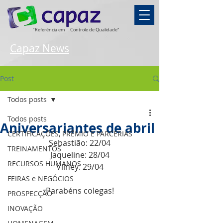
"Referência em
Controle de Qualidade"
Capaz News
Post
Todos posts
Todos posts
Aniversariantes de abril
CERTIFICAÇÕES, PRÊMIO E PARCERIAS
Sebastião: 22/04
TREINAMENTOS
Jaqueline: 28/04
RECURSOS HUMANOS
Vilney: 29/04
FEIRAS e NEGÓCIOS
Parabéns colegas!
PROSPECÇÃO
INOVAÇÃO