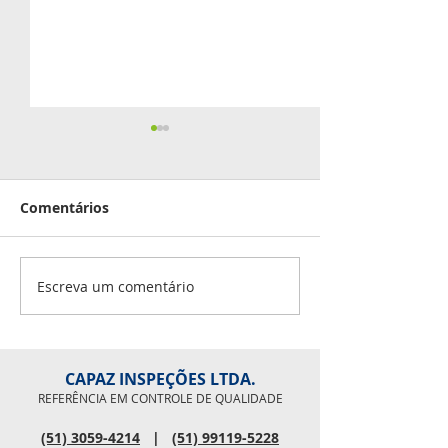
Comentários
Boas Festas!
Escreva um comentário
Feliz Natal, e
2024!
CAPAZ INSPEÇÕES LTDA.
REFERÊNCIA EM CONTROLE DE QUALIDADE
(51) 3059-4214
|
(51) 99119-5228