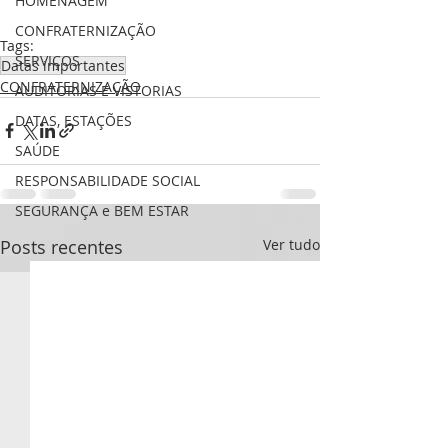
HOMENAGEM
CONFRATERNIZAÇÃO
Tags:
SERVIÇOS
Datas importantes
CONFRATERNIZAÇÃO
AUDITORIAS E VISTORIAS
DATAS, ESTAÇÕES
SAÚDE
RESPONSABILIDADE SOCIAL
SEGURANÇA e BEM ESTAR
Posts recentes
Ver tudo