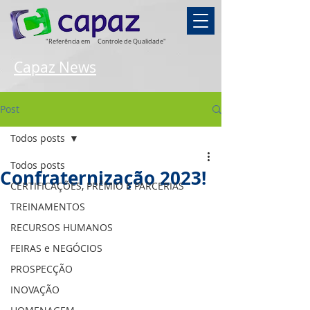
"Referência em
Controle de Qualidade"
Capaz News
Post
Todos posts
Todos posts
Confraternização 2023!
CERTIFICAÇÕES, PRÊMIO E PARCERIAS
TREINAMENTOS
RECURSOS HUMANOS
FEIRAS e NEGÓCIOS
PROSPECÇÃO
INOVAÇÃO