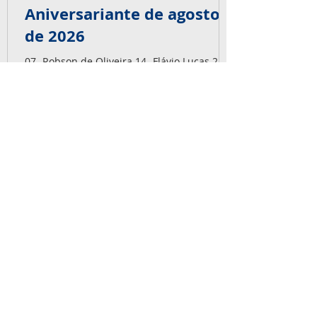
Aniversariante de agosto
de 2026
07- Robson de Oliveira 14- Flávio Lucas 22-
Vagner Scalcon 24- Tiago Czajkowski 25-
Vinicius Cardoso 30- Marcom Diorgenes A
equipe Capaz deseja muitas felicidades,
alegrias, saúde e sonhos realizados.
Parabéns pra vocês! É big!
NOSSOS SERVIÇOS
Ensaios não-destrutivos, Inspeção de
Fabricação e Montagem, Videoscopia,
Boroscopia, Radiografia Industrial,
Gamagrafia Industrial, Inspeção em
Paradas de Manutenção, Soldagem.
SERVIÇOS
TRABALHE CONOSCO