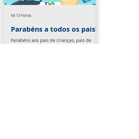
há 13 horas
Parabéns a todos os pais!
Parabéns aos pais de crianças, pais de
adultos, pais de coração, pais de pets, pais
de pais! Nosso super abraço especial neste
dia 09 de agosto e em todos os dias!
NOSSOS SERVIÇOS
Ensaios não-destrutivos, Inspeção de
Fabricação e Montagem, Videoscopia,
Boroscopia, Radiografia Industrial,
Gamagrafia Industrial, Inspeção em
Paradas de Manutenção, Soldagem.
SERVIÇOS