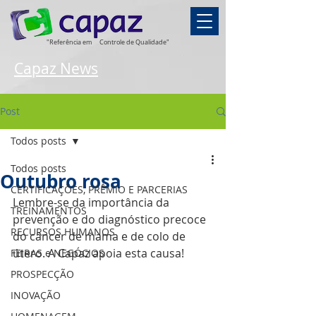
"Referência em
Controle de Qualidade"
Capaz News
Post
Todos posts
Todos posts
Outubro rosa
CERTIFICAÇÕES, PRÊMIO E PARCERIAS
Lembre-se da importância da 
TREINAMENTOS
prevenção e do diagnóstico precoce 
RECURSOS HUMANOS
do câncer de mama e de colo de 
útero. A Capaz apoia esta causa!
FEIRAS e NEGÓCIOS
PROSPECÇÃO
INOVAÇÃO