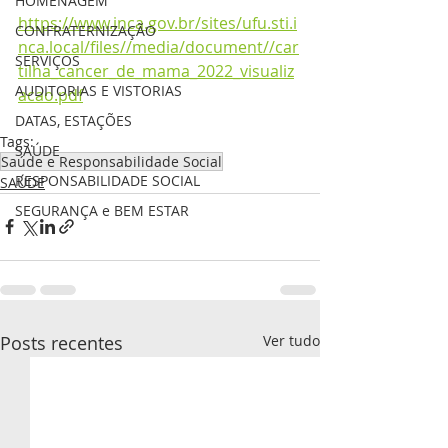
HOMENAGEM
https://www.inca.gov.br/sites/ufu.sti.i
CONFRATERNIZAÇÃO
nca.local/files//media/document//car
SERVIÇOS
tilha_cancer_de_mama_2022_visualiz
AUDITORIAS E VISTORIAS
acao.pdf
DATAS, ESTAÇÕES
Tags:
SAÚDE
Saúde e Responsabilidade Social
RESPONSABILIDADE SOCIAL
SAÚDE
SEGURANÇA e BEM ESTAR
Posts recentes
Ver tudo