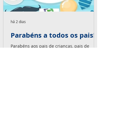
há 2 dias
Parabéns a todos os pais!
Parabéns aos pais de crianças, pais de
adultos, pais de coração, pais de pets, pais
de pais! Nosso super abraço especial neste
dia 09 de agosto e em todos os dias!
NOSSOS SERVIÇOS
Ensaios não-destrutivos, Inspeção de
Fabricação e Montagem, Videoscopia,
Boroscopia, Radiografia Industrial,
Gamagrafia Industrial, Inspeção em
Paradas de Manutenção, Soldagem.