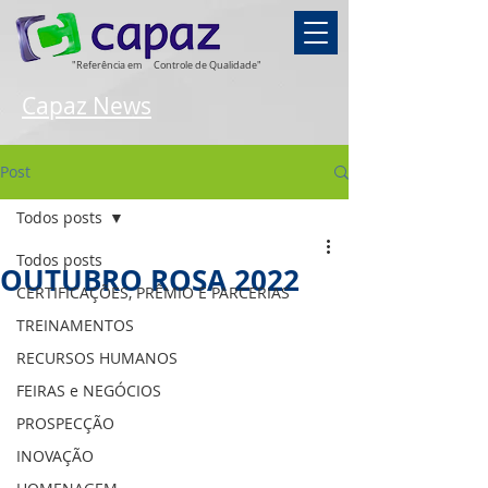
"Referência em
Controle de Qualidade"
Capaz News
Post
Todos posts
Todos posts
OUTUBRO ROSA 2022
CERTIFICAÇÕES, PRÊMIO E PARCERIAS
TREINAMENTOS
RECURSOS HUMANOS
FEIRAS e NEGÓCIOS
PROSPECÇÃO
INOVAÇÃO